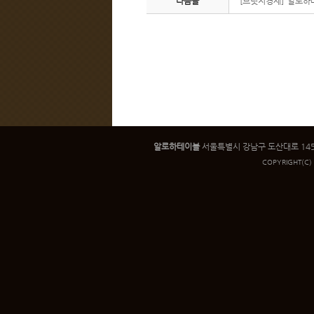
다음글
[브릿지경제] ‘알로하
알로하테이블
서울특별시 강남구 도산대로 145 인우빌
COPYRIGHT
(C)