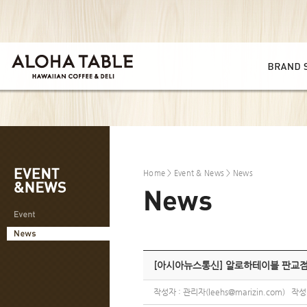
Home
>
Event & News
> News
[아시아뉴스통신] 알로하테이블 판교점
작성자 : 관리자(leehs@marizin.com) 작성일