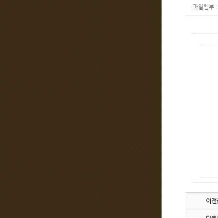
파일첨부 :
이전