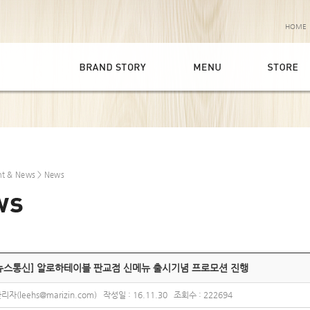
HOME
nt & News
> News
뉴스통신] 알로하테이블 판교점 신메뉴 출시기념 프로모션 진행
리자(leehs@marizin.com) 작성일 : 16.11.30 조회수 : 222694