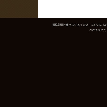
알로하테이블
서울특별시 강남구 도산대로 145 인우빌
COPYRIGHT
(C)